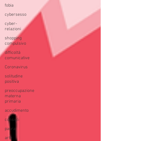
fobia
cybersesso
cyber-
relazioni
shopping
compulsivo
difficoltà
comunicative
Coronavirus
solitudine
positiva
preoccupazione
materna
primaria
accudimento
consigli
paura
arte