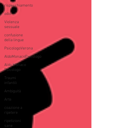
rispecchiamento
odio
Violenza
sessuale
confusione
della lingue
PsicologoVerona
AldoMonacoPsicologo
Aldo Monaco
Psicologo
Traumi
infantili
Ambiguità
Arte
coazione a
ripetere
ripetizioni
sane