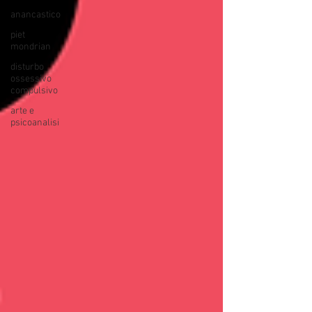
anancastico
piet
mondrian
disturbo
ossessivo
compulsivo
arte e
psicoanalisi