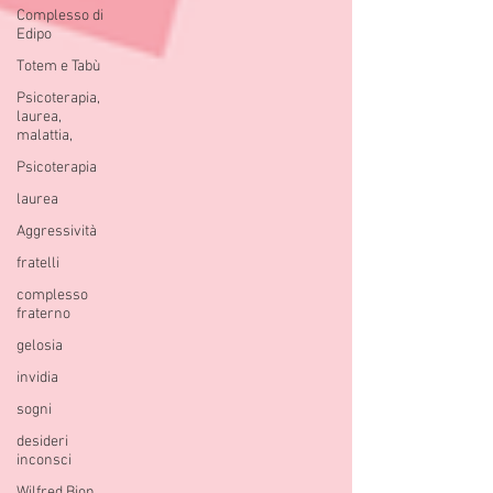
Complesso di
Edipo
Totem e Tabù
Psicoterapia,
laurea,
malattia,
Psicoterapia
laurea
Aggressività
fratelli
complesso
fraterno
gelosia
invidia
sogni
desideri
inconsci
Wilfred Bion