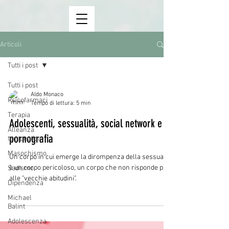
Articoli
Tutti i post
Tutti i post
Aldo Monaco
Psicofarmaci
Tempo di lettura: 5 min
Terapia
Adolescenti, sessualità, social network e
Alleanza
pornografia
terapeutica
Masochismo
Un corpo in cui emerge la dirompenza della sessualità
è un corpo pericoloso, un corpo che non risponde più
Sadismo
alle "vecchie abitudini".
Dipendenza
Michael
Balint
Adolescenza