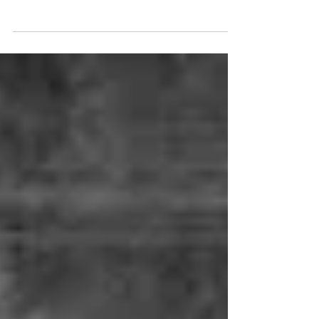
Quando dipingi qualcuno, sai che naturalmente stai
tentando di avvicinarti non solo alla sua apparenza
ma anche al modo in cui questo qualc