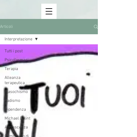
Articoli
Interpretazione
Tutti i post
Psicofarmaci
Terapia
Alleanza
terapeutica
Masochismo
Sadismo
Dipendenza
Michael Balint
Adolescenza
Complesso di