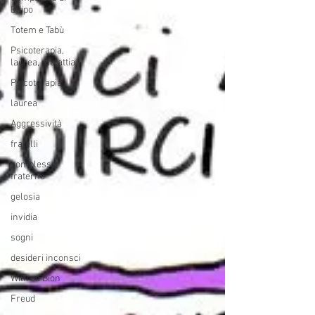
Edipo
Totem e Tabù
Psicoterapia,
laurea, malattia,
Psicoterapia
laurea
Aggressività
fratelli
complesso
fraterno
gelosia
invidia
sogni
desideri inconsci
Wilfred Bion
Freud