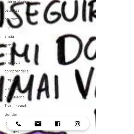
Interpretazione
bellezza
bruttezza
corpo
ansia
tempo
paura
angoscia
comprendere
empatia
umanità
narcisismo
Transessuale
Gender
identità di genere
diagnosi