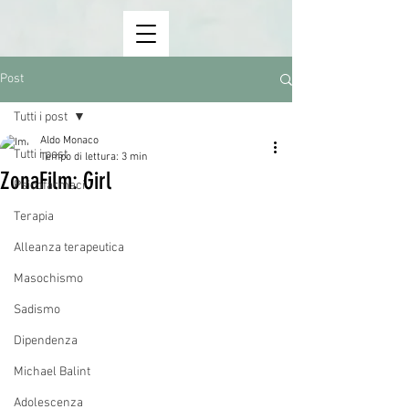
Post
Tutti i post
Aldo Monaco
Tutti i post
Tempo di lettura: 3 min
ZonaFilm: Girl
Psicofarmaci
Terapia
Alleanza terapeutica
Masochismo
Sadismo
Dipendenza
Michael Balint
Adolescenza