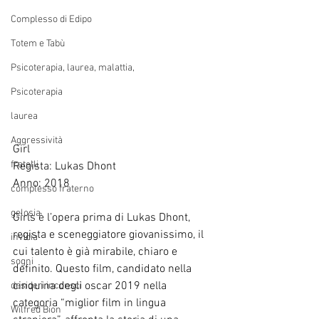
Complesso di Edipo
Totem e Tabù
Psicoterapia, laurea, malattia,
Psicoterapia
laurea
Aggressività
Girl
fratelli
Regista: Lukas Dhont
Anno: 2018
complesso fraterno
gelosia
Girls è l’opera prima di Lukas Dhont, 
regista e sceneggiatore giovanissimo, il 
invidia
cui talento è già mirabile, chiaro e 
sogni
definito. Questo film, candidato nella 
cinquina degli oscar 2019 nella 
desideri inconsci
categoria “miglior film in lingua 
Wilfred Bion