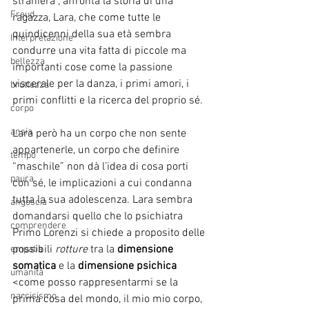
straniera”, affronta la storia di una 
Freud
ragazza, Lara, che come tutte le 
quindicenni della sua età sembra 
Interpretazione
condurre una vita fatta di piccole ma 
bellezza
importanti cose come la passione 
viscerale per la danza, i primi amori, i 
bruttezza
primi conflitti e la ricerca del proprio sé.
corpo
ansia
Lara però ha un corpo che non sente 
appartenerle, un corpo che definire 
tempo
“maschile” non dà l’idea di cosa porti 
paura
con sé, le implicazioni a cui condanna 
tutta la sua adolescenza. Lara sembra 
angoscia
domandarsi quello che lo psichiatra 
comprendere
Primo Lorenzi si chiede a proposito delle 
possibili 
rotture
 tra la 
dimensione 
empatia
somatica
 e la 
dimensione psichica
umanità
<come posso rappresentarmi se la 
narcisismo
prima cosa del mondo, il mio mio corpo, 