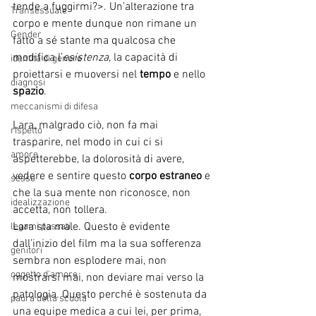
tende a fuggirmi?>. Un’alterazione tra 
Transessuale
corpo e mente dunque non rimane un 
Gender
fatto a sé stante ma qualcosa che 
modifica l’
esistenza
, la capacità di 
identità di genere
proiettarsi e muoversi nel 
tempo
 e nello 
diagnosi
spazio
. 
meccanismi di difesa
Lara, malgrado ciò, non fa mai 
rispetto
trasparire, nel modo in cui ci si 
amore
aspetterebbe, la dolorosità di avere, 
vedere e sentire questo 
corpo estraneo
 e 
sesso
che la sua mente non riconosce, non 
idealizzazione
accetta, non tollera.  
Lara sta male. Questo è evidente 
legami passati
dall’inizio del film ma la sua sofferenza 
genitori
sembra non esplodere mai, non 
oggetto d'amore
mostrarsi mai, non deviare mai verso la 
patologia. Questo perché è sostenuta da 
paura della scuola
una equipe medica a cui lei, per prima, 