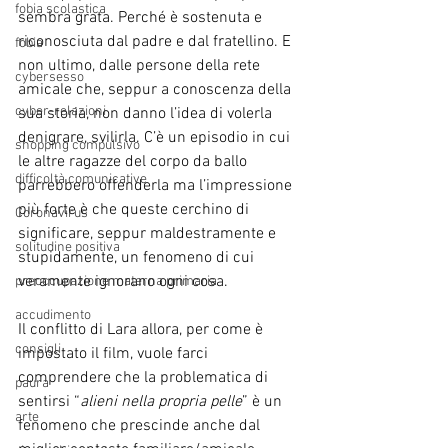
fobia scolastica
sembra grata. Perché è sostenuta e 
riconosciuta dal padre e dal fratellino. E 
fobia
non ultimo, dalle persone della rete 
cybersesso
amicale che, seppur a conoscenza della 
cyber-relazioni
sua storia, non danno l’idea di volerla 
denigrare, svilirla. C’è un episodio in cui 
shopping compulsivo
le altre ragazze del corpo da ballo 
difficoltà comunicative
parrebbero offenderla ma l’impressione 
più forte è che queste cerchino di 
Coronavirus
significare, seppur maldestramente e 
solitudine positiva
stupidamente, un fenomeno di cui 
veramente ignorano ogni cosa.
preoccupazione materna primaria
accudimento
Il conflitto di Lara allora, per come è 
consigli
impostato il film, vuole farci 
comprendere che la problematica di 
paura
sentirsi “
alieni nella propria pelle
” è un 
arte
fenomeno che prescinde anche dal 