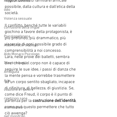
miglior contesto familiare/amicale 
rispecchiamento
possibile, dalla cultura e dall’etica della 
odio
società. 
Violenza sessuale
Il conflitto, benché tutte le variabili 
confusione della lingue
giochino a favore della protagonista, è 
PsicologoVerona
più profondo, più drammatico, più 
viscerale di ogni possibile grado di 
AldoMonacoPsicologo
comprensibilità a noi concesso. 
Aldo Monaco Psicologo
Lara, nelle prove dei balletti, sembra 
dirci che quel corpo non è capace di 
Traumi infantili
seguire le sue idee, i passi di danza che 
Ambiguità
la mente pensa e vorrebbe trasmettere 
Arte
ad un corpo sentito sbagliato, incapace 
di rifinitura, di bellezza, di giustizia. Se, 
coazione a ripetere
come dice Freud, il corpo è il punto di 
ripetizioni sane
partenza per la 
costruzione dell’identità
, 
come può questo permettere che tutto 
anancastico
ciò avvenga?
piet mondrian