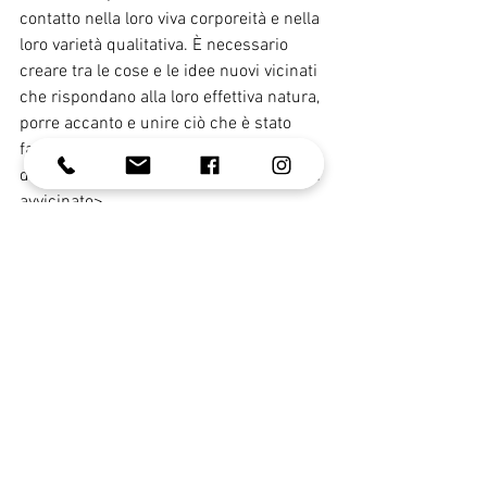
contatto nella loro viva corporeità e nella 
loro varietà qualitativa. È necessario 
creare tra le cose e le idee nuovi vicinati 
che rispondano alla loro effettiva natura, 
porre accanto e unire ciò che è stato 
fallacemente diviso e allontanato e 
disgiungere ciò che è stato fallacemente 
avvicinato>.
BIBLIOGRAFIA
Aceti F., Giacchetti N., Gaston C. M.; 
Marioni P.: Dimensione spazio-temporale 
dell’esistenza evento somatico e 
depersonalizzazione, in “Comprendere”, 
n.9, 1999