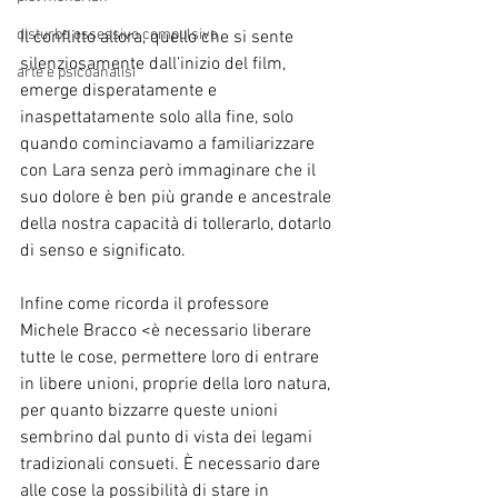
disturbo ossessivo compulsivo
Il conflitto allora, quello che si sente 
silenziosamente dall’inizio del film, 
arte e psicoanalisi
emerge disperatamente e 
inaspettatamente solo alla fine, solo 
quando cominciavamo a familiarizzare 
con Lara senza però immaginare che il 
suo dolore è ben più grande e ancestrale 
della nostra capacità di tollerarlo, dotarlo 
di senso e significato.
Infine come ricorda il professore 
Michele Bracco <è necessario liberare 
tutte le cose, permettere loro di entrare 
in libere unioni, proprie della loro natura, 
per quanto bizzarre queste unioni 
sembrino dal punto di vista dei legami 
tradizionali consueti. È necessario dare 
alle cose la possibilità di stare in 