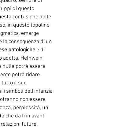
 quadro, sempre di 
luppi di questo 
uesta confusione delle 
so, in questo topolino 
igmatica, emerge 
e la conseguenza di un 
ese patologiche
 e di 
o adotta. Helnwein 
 nulla potrà essere 
ente potrà ridare 
tutto il suo 
i simboli dell'infanzia 
 potranno non essere 
denza, perplessità, un 
à che da li in avanti 
relazioni future.