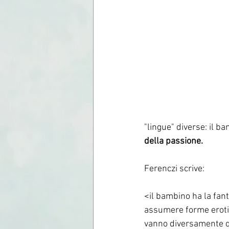
"lingue" diverse: il ba
della passione. 
Ferenczi scrive: 
<il bambino ha la fant
assumere forme erotic
vanno diversamente qu