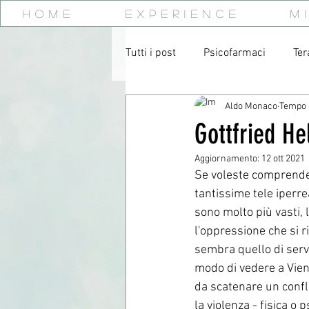
Home
Experience
M
Tutti i post
Psicofarmaci
Ter
Aldo Monaco
Tempo d
Michael Balint
Adolescenza
Gottfried He
Aggiornamento:
12 ott 2021
Psicoterapia
laurea
Ag
Se voleste comprender
tantissime tele iperre
sono molto più vasti, 
desideri inconsci
Wilfred B
l'oppressione che si ri
sembra quello di serv
modo di vedere a Vienn
tempo
paura
angoscia
da scatenare un confl
la violenza - fisica o