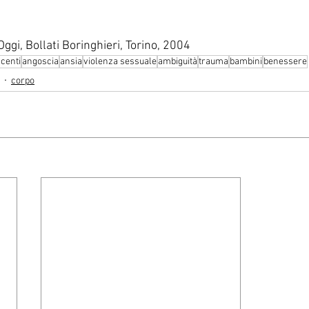
ggi, Bollati Boringhieri, Torino, 2004
centi
angoscia
ansia
violenza sessuale
ambiguità
trauma
bambini
benessere
corpo