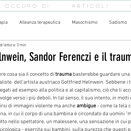
i occupo di
Articoli
apia
Alleanza terapeutica
Masochismo
Sadismo
i lettura: 3 min
Complesso di Edipo
Totem e Tabù
Psicoterapia, la
lnwein, Sandor Ferenczi e il trau
gressività
fratelli
complesso fraterno
gelosia
e cosa sia il concetto di 
trauma
 basterebbe guardare una 
aliste  dell'artista austriaco Gottfried Helnwein. Sebbene i t
legati ad esempio alla politica e al capitalismo, ciò che li ac
ion
Freud
Interpretazione
bellezza
bruttezza
volge verso i più deboli. In tal senso, il suo intento, in molti 
irsi di immagini violente ma anche 
ambigue
 - come la tela 
a, in cui il corpo di una bambina è circondato da uomini "m
itto nello spettatore, un malessere, una sensazione in cui 
 psicologica - esercita sui bambini, sulla purezza che questi 