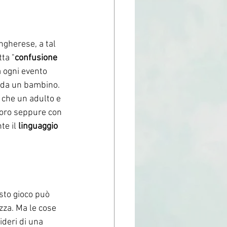
ngherese, a tal 
ta "
confusione 
 ogni evento 
 da un bambino. 
 che un adulto e 
oro seppure con 
te il 
linguaggio 
sto gioco può 
zza. Ma le cose 
deri di una 