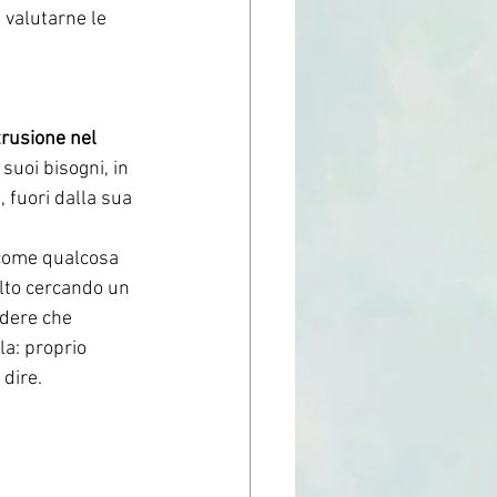
 valutarne le 
trusione nel 
suoi bisogni, in 
, fuori dalla sua 
 come qualcosa 
ulto cercando un 
dere che 
a: proprio 
dire. 