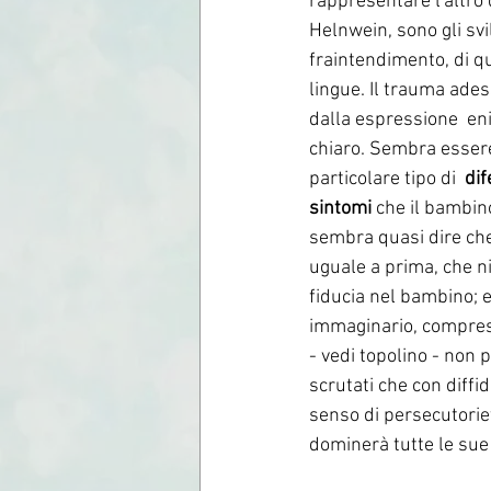
rappresentare l'altro
Helnwein, sono gli svi
fraintendimento, di q
lingue. Il trauma ades
dalla espressione  en
chiaro. Sembra esser
particolare tipo di  
dif
sintomi
 che il bambin
sembra quasi dire che
uguale a prima, che ni
fiducia nel bambino; e 
immaginario, compresi 
- vedi topolino - non
scrutati che con diffi
senso di persecutoriet
dominerà tutte le sue 