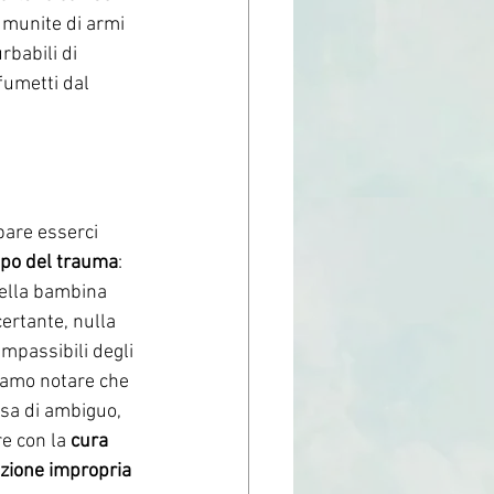
 munite di armi 
rbabili di 
 fumetti dal 
pare esserci 
ppo del trauma
: 
 della bambina 
ertante, nulla 
impassibili degli 
iamo notare che 
osa di ambiguo, 
e con la 
cura 
zione impropria 