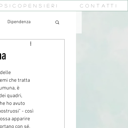
PsicoPensieri
Contatti
Dipendenza
urea, malattia,
ma
invidia
sogni
delle 
emi che tratta 
cumuna, è 
corpo
ansia
dei quadri,  
che ho avuto 
ostruosi" - così 
possa apparire 
portano con sé. 