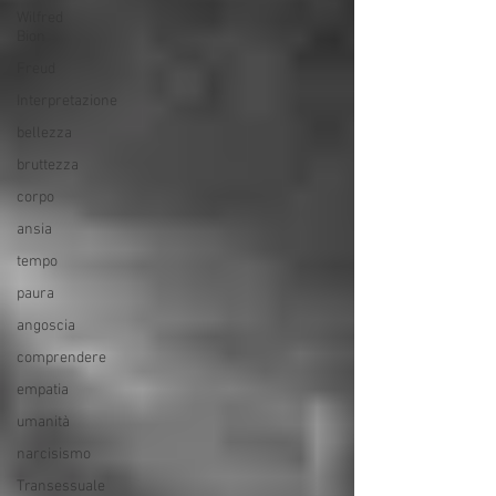
Wilfred
Bion
Freud
Interpretazione
bellezza
bruttezza
corpo
ansia
tempo
paura
angoscia
comprendere
empatia
umanità
narcisismo
Transessuale