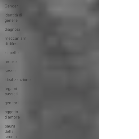
Gender
identità di
genere
diagnosi
meccanismi
di difesa
rispetto
amore
sesso
idealizzazione
legami
passati
genitori
oggetto
d'amore
paura
della
scuola