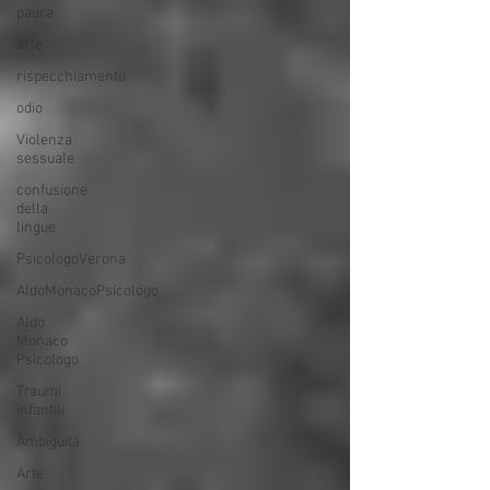
paura
arte
rispecchiamento
odio
Violenza
sessuale
confusione
della
lingue
PsicologoVerona
AldoMonacoPsicologo
Aldo
Monaco
Psicologo
Traumi
infantili
Ambiguità
Arte