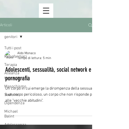
Articoli
genitori
Tutti i post
Aldo Monaco
Psicofarmaci
Tempo di lettura: 5 min
Terapia
Adolescenti, sessualità, social network e
Alleanza
pornografia
terapeutica
Masochismo
Un corpo in cui emerge la dirompenza della sessualità
è un corpo pericoloso, un corpo che non risponde più
Sadismo
alle "vecchie abitudini".
Dipendenza
Michael
Balint
Adolescenza