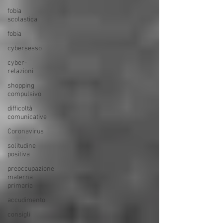
fobia
scolastica
fobia
cybersesso
cyber-
relazioni
shopping
compulsivo
difficoltà
comunicative
Coronavirus
solitudine
positiva
preoccupazione
materna
primaria
accudimento
consigli