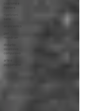
coazione a
ripetere
ripetizioni
sane
anancastico
piet
mondrian
disturbo
ossessivo
compulsivo
arte e
psicoanalisi