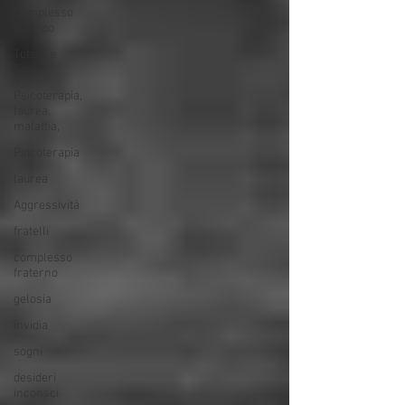
Complesso
di Edipo
Totem e
Tabù
Psicoterapia,
laurea,
malattia,
Psicoterapia
laurea
Aggressività
fratelli
complesso
fraterno
gelosia
invidia
sogni
desideri
inconsci