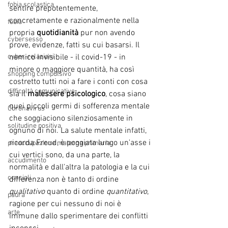
fobia scolastica
sentire prepotentemente, 
concretamente e razionalmente nella 
fobia
propria 
quotidianità
 pur non avendo 
cybersesso
prove, evidenze, fatti su cui basarsi. Il 
nemico invisibile - il covid-19 - in 
cyber-relazioni
minore o maggiore quantità, ha così 
shopping compulsivo
costretto tutti noi a fare i conti con cosa 
difficoltà comunicative
sia il 
malessere psicologico
, cosa siano 
quei piccoli germi di sofferenza mentale 
Coronavirus
che soggiaciono silenziosamente in 
solitudine positiva
ognuno di noi. La salute mentale infatti, 
ricorda Freud, è poggiata lungo un'asse i 
preoccupazione materna primaria
cui vertici sono, da una parte, la 
accudimento
normalità e dall'altra la patologia e la cui 
consigli
differenza non è tanto di ordine 
qualitativo
 quanto di ordine 
quantitativo
, 
paura
ragione per cui nessuno di noi è 
arte
immune dallo sperimentare dei conflitti 