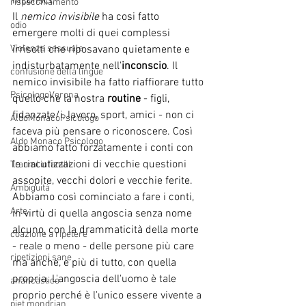
inconsci. 
rispecchiamento
Il 
nemico invisibile
 ha cosi fatto 
odio
emergere molti di quei complessi 
irrisolti che riposavano quietamente e 
Violenza sessuale
indisturbatamente nell'
inconscio
. Il 
confusione della lingue
nemico invisibile ha fatto riaffiorare tutto 
PsicologoVerona
quello che la nostra 
routine
 - figli, 
fidanzate/i, lavoro, sport, amici - non ci 
AldoMonacoPsicologo
faceva più pensare o riconoscere. Così 
Aldo Monaco Psicologo
abbiamo fatto forzatamente i conti con 
le riacutizzazioni di vecchie questioni 
Traumi infantili
assopite, vecchi dolori e vecchie ferite. 
Ambiguità
Abbiamo così cominciato a fare i conti, 
Arte
in virtù di quella angoscia senza nome 
alcuno, con la drammaticità della morte 
coazione a ripetere
- reale o meno - delle persone più care 
ripetizioni sane
ma anche, e più di tutto, con quella 
propria. L'angoscia dell'uomo è tale 
anancastico
proprio perché è l'unico essere vivente a 
piet mondrian