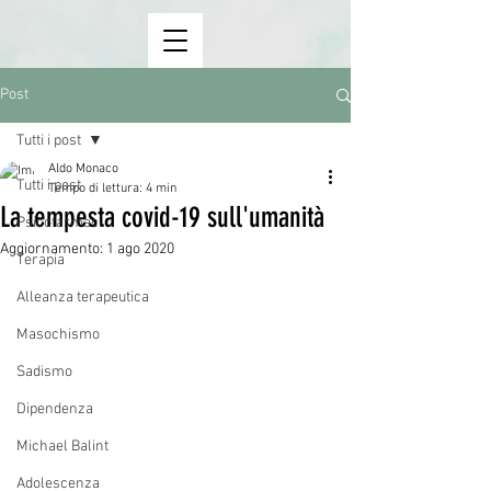
Post
Tutti i post
Aldo Monaco
Tutti i post
Tempo di lettura: 4 min
La tempesta covid-19 sull'umanità
Psicofarmaci
Aggiornamento:
1 ago 2020
Terapia
Alleanza terapeutica
Masochismo
Sadismo
Dipendenza
Michael Balint
Adolescenza