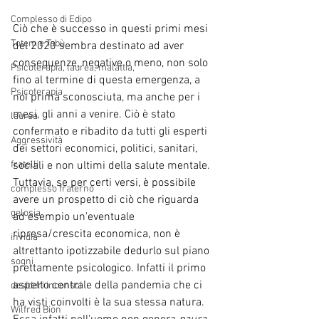
Complesso di Edipo
Ciò che è successo in questi primi mesi 
Totem e Tabù
del 2020 sembra destinato ad aver 
conseguenze, negative o meno, non solo 
Psicoterapia, laurea, malattia,
fino al termine di questa emergenza, a 
Psicoterapia
noi prima sconosciuta, ma anche per i 
mesi, gli anni a venire. Ciò è stato 
laurea
confermato e ribadito da tutti gli esperti 
Aggressività
dei settori economici, politici, sanitari, 
sociali e non ultimi della salute mentale. 
fratelli
Tuttavia, se per certi versi, è possibile 
complesso fraterno
avere un prospetto di ciò che riguarda 
gelosia
ad esempio un'eventuale 
ripresa/crescita economica, non è 
invidia
altrettanto ipotizzabile dedurlo sul piano 
sogni
prettamente psicologico. Infatti il primo 
aspetto centrale della pandemia che ci 
desideri inconsci
ha visti coinvolti è la sua stessa natura. 
Wilfred Bion