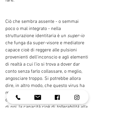
fare.
Ciò che sembra assente - o semmai 
poco o mal integrato - nella 
strutturazione identitaria è un 
super-io
che funga da super-visore e mediatore 
capace cioè di reggere alle pulsioni 
provenienti dell'inconscio e agli elementi 
di realtà a cui l'io si trova a dover dar 
conto senza farlo collassare, o meglio, 
angosciare troppo. Si potrebbe allora 
dire, in altro modo, che questo virus ha 
messo in crisi ciò che Alfred Bion 
chiama la "
capacità negativa
" di ognuno 
di noi, la capacità cioè di 
tollerabilità alla 
frustrazione
 che ognuno di noi dispone e 
fa ricorso nelle situazioni più stressanti, 
pericolose, di dubbio e incertezza. La 