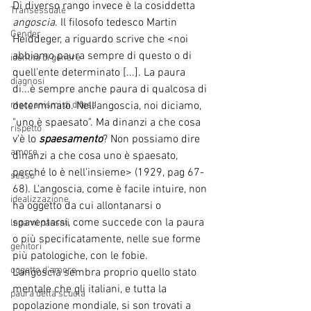
Di diverso rango invece è la cosiddetta 
Transessuale
angoscia
. Il filosofo tedesco Martin 
Gender
Heiddeger, a riguardo scrive che <noi 
abbiamo paura sempre di questo o di 
identità di genere
quell'ente determinato [...]. La paura 
diagnosi
di...è sempre anche paura di qualcosa di 
determinato. Nell'angoscia, noi diciamo, 
meccanismi di difesa
"uno è spaesato". Ma dinanzi a che cosa 
rispetto
v'è lo 
spaesamento
? Non possiamo dire 
amore
dinanzi a che cosa uno è spaesato, 
perché lo è nell'insieme> (1929, pag 67-
sesso
68). L'angoscia, come è facile intuire, non 
idealizzazione
ha oggetto da cui allontanarsi o 
spaventarsi, come succede con la paura 
legami passati
o più specificatamente, nelle sue forme 
genitori
più patologiche, con le fobie. 
oggetto d'amore
L'angoscia sembra proprio quello stato 
mentale che gli italiani, e tutta la 
paura della scuola
popolazione mondiale, si son trovati a 