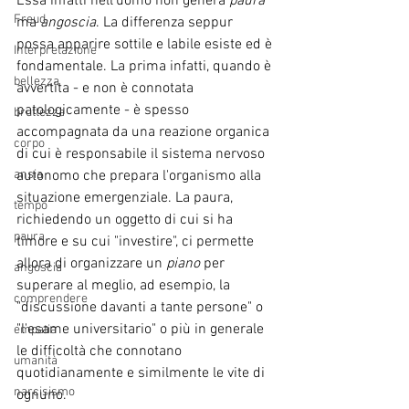
Essa infatti nell'uomo non genera 
paura
Freud
ma 
angoscia
. La differenza seppur 
possa apparire sottile e labile esiste ed è 
Interpretazione
fondamentale. La prima infatti, quando è 
bellezza
avvertita - e non è connotata 
patologicamente - è spesso 
bruttezza
accompagnata da una reazione organica 
corpo
di cui è responsabile il sistema nervoso 
autonomo che prepara l'organismo alla 
ansia
situazione emergenziale. La paura, 
tempo
richiedendo un oggetto di cui si ha 
paura
timore e su cui "investire", ci permette 
allora di organizzare un 
piano
 per 
angoscia
superare al meglio, ad esempio, la 
comprendere
"discussione davanti a tante persone" o  
"l'esame universitario" o più in generale 
empatia
le difficoltà che connotano 
umanità
quotidianamente e similmente le vite di 
narcisismo
ognuno.