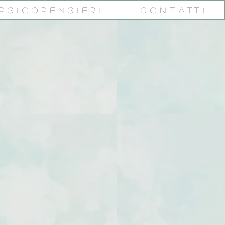
PsicoPensieri
Contatti